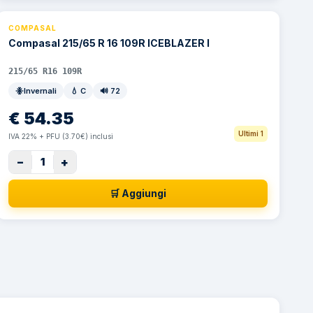
COMPASAL
⚡ 24h
Compasal 215/65 R 16 109R ICEBLAZER I
215/65 R16 109R
Invernali
💧
C
🔊
72
€
54.35
Ultimi 1
IVA 22% + PFU (3.70€) inclusi
−
+
1
🛒 Aggiungi