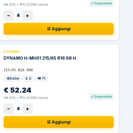
✅
Disponibile
IVA 22% + PFU (2.50€) inclusi
−
+
4
🛒 Aggiungi
DYNAMO
DYNAMO H-MH01 215/65 R16 98 H
215/65 R16 98H
Estivi
💧
C
🔊
71
€
52.24
✅
Disponibile
IVA 22% + PFU (2.50€) inclusi
−
+
4
🛒 Aggiungi