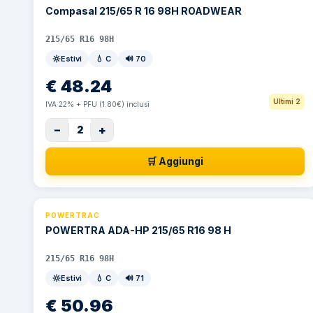
Compasal 215/65 R 16 98H ROADWEAR
215/65 R16 98H
Estivi
💧
C
🔊
70
€
48.24
Ultimi 2
IVA 22% + PFU (1.80€) inclusi
−
+
2
🛒 Aggiungi
POWERTRAC
POWERTRA ADA-HP 215/65 R16 98 H
215/65 R16 98H
Estivi
💧
C
🔊
71
€
50.96