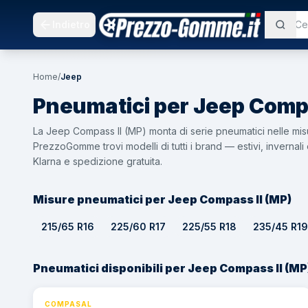
Indietro
Home
/
Jeep
Pneumatici per
Jeep
Compa
La Jeep Compass II (MP) monta di serie pneumatici nelle mis
PrezzoGomme trovi modelli di tutti i brand — estivi, inverna
Klarna e spedizione gratuita.
Misure pneumatici per Jeep Compass II (MP)
215/65 R16
225/60 R17
225/55 R18
235/45 R19
Pneumatici disponibili per Jeep Compass II (MP
COMPASAL
⚡ 24h