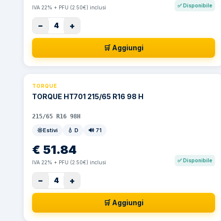
✅
Disponibile
IVA 22% + PFU (2.50€) inclusi
−
+
4
🛒 Aggiungi
TORQUE
TORQUE HT701 215/65 R16 98 H
215/65 R16 98H
Estivi
💧
D
🔊
71
€
51.84
✅
Disponibile
IVA 22% + PFU (2.50€) inclusi
−
+
4
🛒 Aggiungi