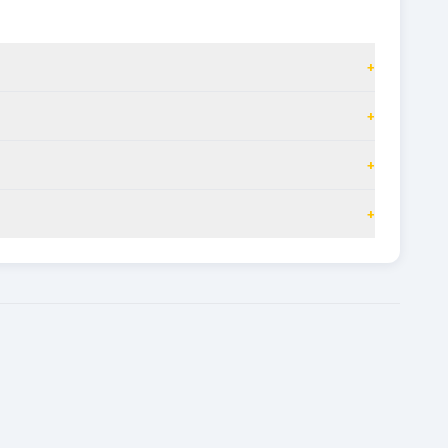
+
+
+
+