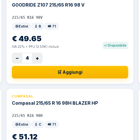
GOODRIDE Z107 215/65 R16 98 V
215/65 R16 98V
Estivi
💧
B
🔊
71
€
49.65
✅
Disponibile
IVA 22% + PFU (2.50€) inclusi
−
+
4
🛒 Aggiungi
COMPASAL
⚡ 24h
Compasal 215/65 R 16 98H BLAZER HP
215/65 R16 98H
Estivi
💧
C
🔊
71
€
51.12