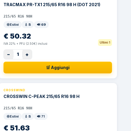
TRACMAX PR-TX1 215/65 R16 98 H (DOT 2021)
215/65 R16 98H
Estivi
💧
B
🔊
69
€
50.32
Ultimi 1
IVA 22% + PFU (2.50€) inclusi
−
+
1
🛒 Aggiungi
CROSSWIND
CROSSWIN C-PEAK 215/65 R16 98 H
215/65 R16 98H
Estivi
💧
B
🔊
71
€
51.63