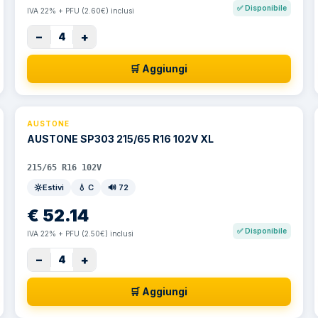
✅
Disponibile
IVA 22% + PFU (2.60€) inclusi
−
+
4
🛒 Aggiungi
AUSTONE
AUSTONE SP303 215/65 R16 102V XL
215/65 R16 102V
Estivi
💧
C
🔊
72
€
52.14
✅
Disponibile
IVA 22% + PFU (2.50€) inclusi
−
+
4
🛒 Aggiungi