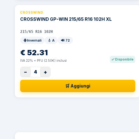
CROSSWIND
CROSSWIND GP-WIN 215/65 R16 102H XL
215/65 R16 102H
Invernali
💧
A
🔊
72
€
52.31
✅
Disponibile
IVA 22% + PFU (2.50€) inclusi
−
+
4
🛒 Aggiungi