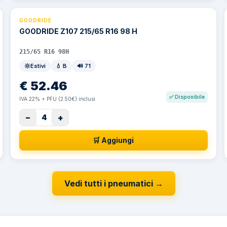
GOODRIDE
GOODRIDE Z107 215/65 R16 98 H
215/65 R16 98H
Estivi
💧
B
🔊
71
€
52.46
✅
Disponibile
IVA 22% + PFU (2.50€) inclusi
−
+
4
🛒 Aggiungi
Vedi tutti i pneumatici
→