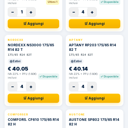
Ultimi 1
✅
Disponibile
inclusi
inclusi
−
+
−
+
1
4
🛒 Aggiungi
🛒 Aggiungi
NORDEXX
APTANY
NORDEXX NS3000 175/65
APTANY RP203 175/65 R14
R14 82 T
82 T
175/65 R14 82T
175/65 R14 82T
Estivi
Estivi
€
40.05
€
40.14
IVA 22% + PFU (1.80€)
IVA 22% + PFU (1.80€)
✅
Disponibile
✅
Disponibile
inclusi
inclusi
−
+
−
+
4
4
🛒 Aggiungi
🛒 Aggiungi
COMFORSER
AUSTONE
COMFORS. CF610 175/65 R14
AUSTONE SP802 175/65 R14
82 H
82 H