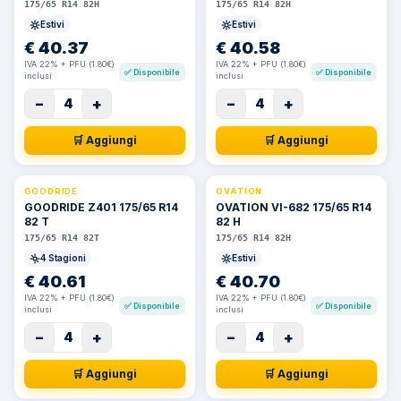
175/65 R14 82H
175/65 R14 82H
Estivi
Estivi
€
40.37
€
40.58
IVA 22% + PFU (1.80€)
IVA 22% + PFU (1.80€)
✅
Disponibile
✅
Disponibile
inclusi
inclusi
−
+
−
+
4
4
🛒 Aggiungi
🛒 Aggiungi
GOODRIDE
OVATION
GOODRIDE Z401 175/65 R14
OVATION VI-682 175/65 R14
82 T
82 H
175/65 R14 82T
175/65 R14 82H
4 Stagioni
Estivi
€
40.61
€
40.70
IVA 22% + PFU (1.80€)
IVA 22% + PFU (1.80€)
✅
Disponibile
✅
Disponibile
inclusi
inclusi
−
+
−
+
4
4
🛒 Aggiungi
🛒 Aggiungi