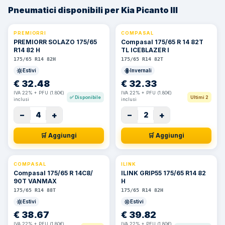
Pneumatici disponibili per Kia Picanto III
PREMIORRI
COMPASAL
⚡ 24h
PREMIORR SOLAZO 175/65
Compasal 175/65 R 14 82T
R14 82 H
TL ICEBLAZER I
175/65 R14 82H
175/65 R14 82T
Estivi
Invernali
€
32.48
€
32.33
IVA 22% + PFU (1.80€)
IVA 22% + PFU (1.80€)
✅
Disponibile
Ultimi 2
inclusi
inclusi
−
+
−
+
4
2
🛒 Aggiungi
🛒 Aggiungi
COMPASAL
ILINK
⚡ 24h
Compasal 175/65 R 14C8/
ILINK GRIP55 175/65 R14 82
90T VANMAX
H
175/65 R14 88T
175/65 R14 82H
Estivi
Estivi
€
38.67
€
39.82
IVA 22% + PFU (1.80€)
IVA 22% + PFU (1.80€)