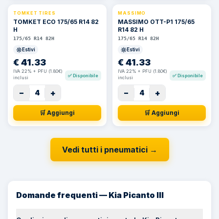
TOMKET TIRES
MASSIMO
TOMKET ECO 175/65 R14 82
MASSIMO OTT-P1 175/65
H
R14 82 H
175/65 R14 82H
175/65 R14 82H
Estivi
Estivi
€
41.33
€
41.33
IVA 22% + PFU (1.80€)
IVA 22% + PFU (1.80€)
✅
Disponibile
✅
Disponibile
inclusi
inclusi
−
+
−
+
4
4
🛒 Aggiungi
🛒 Aggiungi
Vedi tutti i pneumatici
→
Domande frequenti — Kia Picanto III