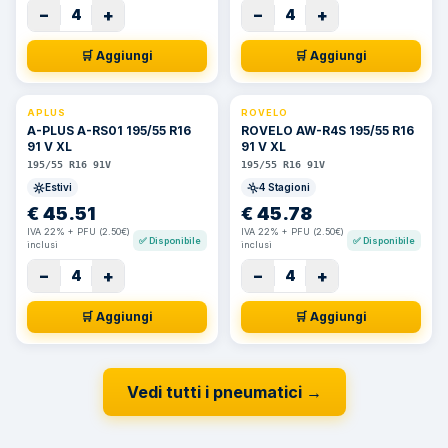
−
+
−
+
4
4
🛒 Aggiungi
🛒 Aggiungi
APLUS
ROVELO
A-PLUS A-RS01 195/55 R16
ROVELO AW-R4S 195/55 R16
91 V XL
91 V XL
195/55 R16 91V
195/55 R16 91V
Estivi
4 Stagioni
€
45.51
€
45.78
IVA 22% + PFU (2.50€)
IVA 22% + PFU (2.50€)
✅
Disponibile
✅
Disponibile
inclusi
inclusi
−
+
−
+
4
4
🛒 Aggiungi
🛒 Aggiungi
Vedi tutti i pneumatici
→