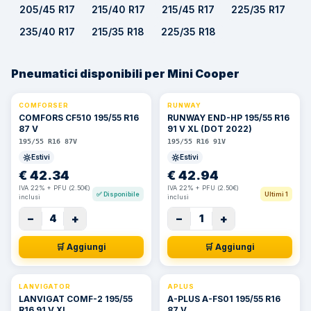
205/45 R17
215/40 R17
215/45 R17
225/35 R17
235/40 R17
215/35 R18
225/35 R18
Pneumatici disponibili per Mini Cooper
COMFORSER
RUNWAY
COMFORS CF510 195/55 R16
RUNWAY END-HP 195/55 R16
87 V
91 V XL (DOT 2022)
195/55 R16 87V
195/55 R16 91V
Estivi
Estivi
€
42.34
€
42.94
IVA 22% + PFU (2.50€)
IVA 22% + PFU (2.50€)
✅
Disponibile
Ultimi 1
inclusi
inclusi
−
+
−
+
4
1
🛒 Aggiungi
🛒 Aggiungi
LANVIGATOR
APLUS
LANVIGAT COMF-2 195/55
A-PLUS A-FS01 195/55 R16
R16 91 V XL
87 V