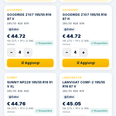
GOODRIDE
GOODRIDE
GOODRIDE Z107 195/55 R16
GOODRIDE Z107 195/55 R16
87 V
87 H
195/55 R16 87V
195/55 R16 87H
Estivi
Estivi
€
44.72
€
44.72
IVA 22% + PFU (2.50€)
IVA 22% + PFU (2.50€)
✅
Disponibile
✅
Disponibile
inclusi
inclusi
−
+
−
+
4
4
🛒 Aggiungi
🛒 Aggiungi
SUNNY
LANVIGATOR
SUNNY NP226 195/55 R16 91
LANVIGAT COMF-2 195/55
V XL
R16 87 V
195/55 R16 91V
195/55 R16 87V
Estivi
Estivi
€
44.76
€
45.05
IVA 22% + PFU (2.50€)
IVA 22% + PFU (2.50€)
✅
Disponibile
✅
Disponibile
inclusi
inclusi