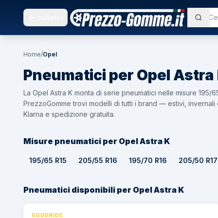
Indietro
Home
/
Opel
Pneumatici per
Opel
Astra
La Opel Astra K monta di serie pneumatici nelle misure 195/6
PrezzoGomme trovi modelli di tutti i brand — estivi, inverna
Klarna e spedizione gratuita.
Misure pneumatici per Opel Astra K
195/65 R15
205/55 R16
195/70 R16
205/50 R17
Pneumatici disponibili per Opel Astra K
GOODRIDE