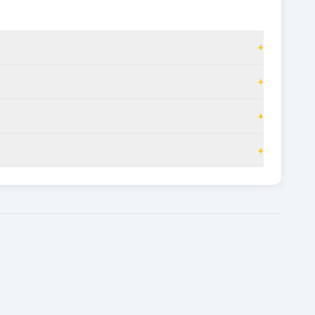
+
+
+
+