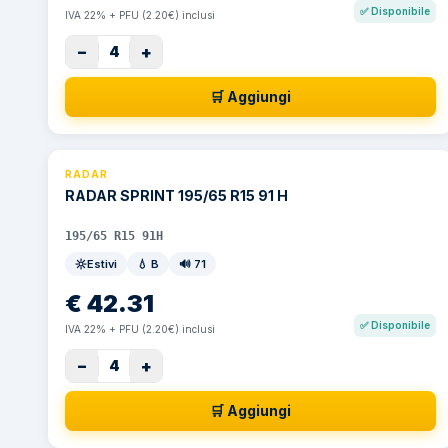
✅
Disponibile
IVA 22% + PFU (2.20€) inclusi
−
+
4
🛒 Aggiungi
RADAR
RADAR SPRINT 195/65 R15 91 H
195/65 R15 91H
Estivi
💧
B
🔊
71
€
42.31
✅
Disponibile
IVA 22% + PFU (2.20€) inclusi
−
+
4
🛒 Aggiungi