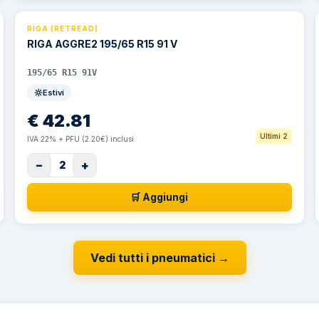
RIGA (RETREAD)
RIGA AGGRE2 195/65 R15 91 V
195/65 R15 91V
Estivi
€
42.81
Ultimi 2
IVA 22% + PFU (2.20€) inclusi
−
+
2
🛒 Aggiungi
Vedi tutti i pneumatici
→