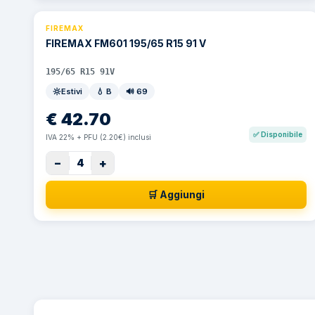
FIREMAX
FIREMAX FM601 195/65 R15 91 V
195/65 R15 91V
Estivi
💧
B
🔊
69
€
42.70
✅
Disponibile
IVA 22% + PFU (2.20€) inclusi
−
+
4
🛒 Aggiungi