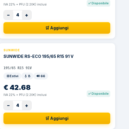
✅
Disponibile
IVA 22% + PFU (2.20€) inclusi
−
+
4
🛒 Aggiungi
SUNWIDE
SUNWIDE RS-ECO 195/65 R15 91 V
195/65 R15 91V
Estivi
💧
B
🔊
66
€
42.68
✅
Disponibile
IVA 22% + PFU (2.20€) inclusi
−
+
4
🛒 Aggiungi