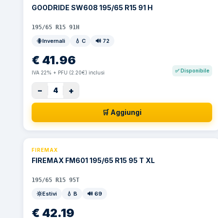
GOODRIDE SW608 195/65 R15 91 H
195/65 R15 91H
Invernali
💧
C
🔊
72
€
41.96
✅
Disponibile
IVA 22% + PFU (2.20€) inclusi
−
+
4
🛒 Aggiungi
FIREMAX
FIREMAX FM601 195/65 R15 95 T XL
195/65 R15 95T
Estivi
💧
B
🔊
69
€
42.19