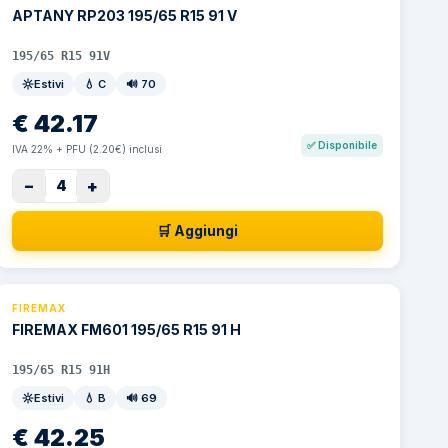
APTANY RP203 195/65 R15 91 V
195/65 R15 91V
Estivi
💧
C
🔊
70
€
42.17
✅
Disponibile
IVA 22% + PFU (2.20€) inclusi
−
+
4
🛒 Aggiungi
FIREMAX
FIREMAX FM601 195/65 R15 91 H
195/65 R15 91H
Estivi
💧
B
🔊
69
€
42.25