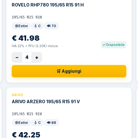
ROVELO RHP780 195/65 R15 91 H
195/65 R15 91H
Estivi
💧
C
🔊
70
€
41.98
✅
Disponibile
IVA 22% + PFU (2.20€) inclusi
−
+
4
🛒 Aggiungi
ARIVO
ARIVO ARZERO 195/65 R15 91 V
195/65 R15 91V
Estivi
💧
C
🔊
68
€
42.25