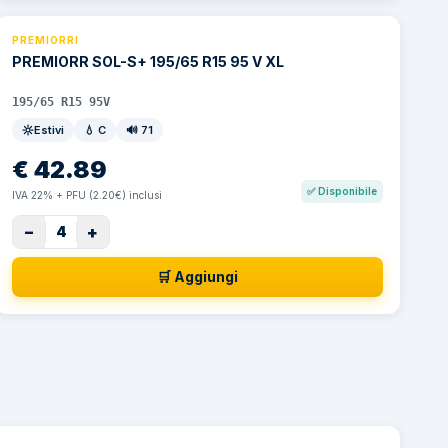
PREMIORRI
PREMIORR SOL-S+ 195/65 R15 95 V XL
195/65 R15 95V
Estivi
💧
C
🔊
71
€
42.89
✅
Disponibile
IVA 22% + PFU (2.20€) inclusi
−
+
4
🛒 Aggiungi