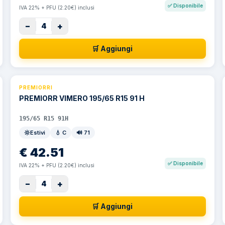
✅
Disponibile
IVA 22% + PFU (2.20€) inclusi
−
+
4
🛒 Aggiungi
PREMIORRI
PREMIORR VIMERO 195/65 R15 91 H
195/65 R15 91H
Estivi
💧
C
🔊
71
€
42.51
✅
Disponibile
IVA 22% + PFU (2.20€) inclusi
−
+
4
🛒 Aggiungi