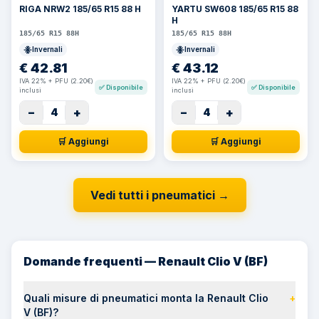
RIGA NRW2 185/65 R15 88 H
YARTU SW608 185/65 R15 88
H
185/65 R15 88H
185/65 R15 88H
Invernali
Invernali
€
42.81
€
43.12
IVA 22% + PFU (2.20€)
IVA 22% + PFU (2.20€)
✅
Disponibile
✅
Disponibile
inclusi
inclusi
−
+
−
+
4
4
🛒 Aggiungi
🛒 Aggiungi
Vedi tutti i pneumatici
→
Domande frequenti — Renault Clio V (BF)
Quali misure di pneumatici monta la Renault Clio
+
V (BF)?