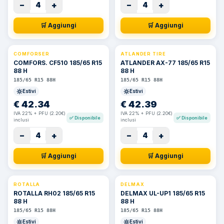
−
+
−
+
4
4
🛒 Aggiungi
🛒 Aggiungi
COMFORSER
ATLANDER TIRE
COMFORS. CF510 185/65 R15
ATLANDER AX-77 185/65 R15
88 H
88 H
185/65 R15 88H
185/65 R15 88H
Estivi
Estivi
€
42.34
€
42.39
IVA 22% + PFU (2.20€)
IVA 22% + PFU (2.20€)
✅
Disponibile
✅
Disponibile
inclusi
inclusi
−
+
−
+
4
4
🛒 Aggiungi
🛒 Aggiungi
ROTALLA
DELMAX
ROTALLA RH02 185/65 R15
DELMAX UL-UP1 185/65 R15
88 H
88 H
185/65 R15 88H
185/65 R15 88H
Estivi
Estivi