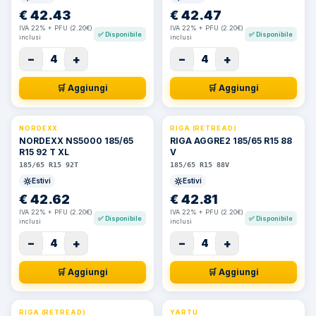
€
42.43
€
42.47
IVA 22% + PFU (2.20€)
IVA 22% + PFU (2.20€)
✅
Disponibile
✅
Disponibile
inclusi
inclusi
−
+
−
+
4
4
🛒 Aggiungi
🛒 Aggiungi
NORDEXX
RIGA (RETREAD)
NORDEXX NS5000 185/65
RIGA AGGRE2 185/65 R15 88
R15 92 T XL
V
185/65 R15 92T
185/65 R15 88V
Estivi
Estivi
€
42.62
€
42.81
IVA 22% + PFU (2.20€)
IVA 22% + PFU (2.20€)
✅
Disponibile
✅
Disponibile
inclusi
inclusi
−
+
−
+
4
4
🛒 Aggiungi
🛒 Aggiungi
RIGA (RETREAD)
YARTU