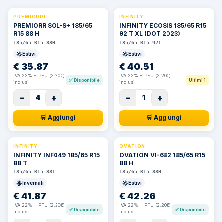
PREMIORRI
INFINITY
PREMIORR SOL-S+ 185/65
INFINITY ECOSIS 185/65 R15
R15 88 H
92 T XL (DOT 2023)
185/65 R15 88H
185/65 R15 92T
Estivi
Estivi
€
35.87
€
40.51
IVA 22% + PFU (2.20€)
IVA 22% + PFU (2.20€)
✅
Disponibile
Ultimi 1
inclusi
inclusi
−
+
−
+
4
1
🛒 Aggiungi
🛒 Aggiungi
INFINITY
OVATION
INFINITY INF049 185/65 R15
OVATION VI-682 185/65 R15
88 T
88 H
185/65 R15 88T
185/65 R15 88H
Invernali
Estivi
€
41.87
€
42.26
IVA 22% + PFU (2.20€)
IVA 22% + PFU (2.20€)
✅
Disponibile
✅
Disponibile
inclusi
inclusi