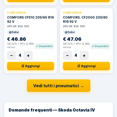
COMFORSER
COMFORSER
COMFORS CF510 205/60 R16
COMFORS. CF2000 205/60
92 V
R16 92 V
205/60 R16 92V
205/60 R16 92V
Estivi
Estivi
€
46.86
€
47.06
IVA 22% + PFU (2.50€)
IVA 22% + PFU (2.50€)
✅
Disponibile
✅
Disponibile
inclusi
inclusi
−
+
−
+
4
4
🛒 Aggiungi
🛒 Aggiungi
Vedi tutti i pneumatici
→
Domande frequenti — Skoda Octavia IV