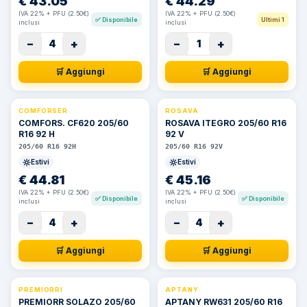
€
43.05
€
44.29
IVA 22% + PFU (2.50€)
IVA 22% + PFU (2.50€)
✅
Disponibile
Ultimi 1
inclusi
inclusi
−
+
−
+
4
1
🛒 Aggiungi
🛒 Aggiungi
COMFORSER
ROSAVA
COMFORS. CF620 205/60
ROSAVA ITEGRO 205/60 R16
R16 92 H
92 V
205/60 R16 92H
205/60 R16 92V
Estivi
Estivi
€
44.81
€
45.16
IVA 22% + PFU (2.50€)
IVA 22% + PFU (2.50€)
✅
Disponibile
✅
Disponibile
inclusi
inclusi
−
+
−
+
4
4
🛒 Aggiungi
🛒 Aggiungi
PREMIORRI
APTANY
PREMIORR SOLAZO 205/60
APTANY RW631 205/60 R16