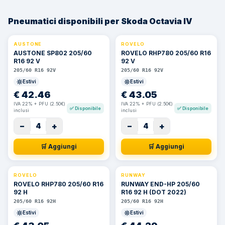
Pneumatici disponibili per Skoda Octavia IV
AUSTONE
ROVELO
AUSTONE SP802 205/60
ROVELO RHP780 205/60 R16
R16 92 V
92 V
205/60 R16 92V
205/60 R16 92V
Estivi
Estivi
€
42.46
€
43.05
IVA 22% + PFU (2.50€)
IVA 22% + PFU (2.50€)
✅
Disponibile
✅
Disponibile
inclusi
inclusi
−
+
−
+
4
4
🛒 Aggiungi
🛒 Aggiungi
ROVELO
RUNWAY
ROVELO RHP780 205/60 R16
RUNWAY END-HP 205/60
92 H
R16 92 H (DOT 2022)
205/60 R16 92H
205/60 R16 92H
Estivi
Estivi