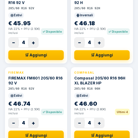
R16 92 V
92 H
205/60 R16 92V
205/60 R16 92H
Estivi
Invernali
€
45.95
€
46.18
IVA 22% + PFU (2.50€)
IVA 22% + PFU (2.50€)
✅
Disponibile
✅
Disponibile
inclusi
inclusi
−
+
−
+
4
4
🛒 Aggiungi
🛒 Aggiungi
FIREMAX
COMPASAL
⚡ 24h
FIREMAX FM601 205/60 R16
Compasal 205/60 R16 96H
92 V
XL BLAZER HP
205/60 R16 92V
205/60 R16 96H
Estivi
Estivi
€
46.74
€
46.60
IVA 22% + PFU (2.50€)
IVA 22% + PFU (2.60€)
✅
Disponibile
Ultimi 4
inclusi
inclusi
−
+
−
+
4
4
🛒 Aggiungi
🛒 Aggiungi