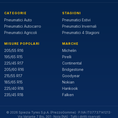
CATEGORIE
STAGIONI
Pneumatici Auto
Pneumatici Estivi
Pneumatici Autocarro
Pneumatici Invernali
Pneumatici Agricoli
Pneumatici 4 Stagioni
MISURE POPOLARI
MARCHE
205/55 R16
Michelin
195/65 R15
Pirelli
225/45 R17
Continental
205/60 R16
Bridgestone
215/55 R17
Goodyear
185/65 R15
Nokian
225/40 R18
Hankook
235/45 R18
Falken
©
2026
Spiezia Tyres S.p.A. (PrezzoGomme) · P.IVA IT07737141213 ·
Via Variante 7 Bis, 301 · Nola (NA) ·
Tutti i diritti riservati