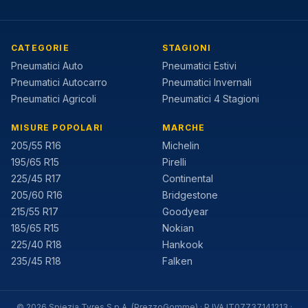
CATEGORIE
STAGIONI
Pneumatici Auto
Pneumatici Estivi
Pneumatici Autocarro
Pneumatici Invernali
Pneumatici Agricoli
Pneumatici 4 Stagioni
MISURE POPOLARI
MARCHE
205/55 R16
Michelin
195/65 R15
Pirelli
225/45 R17
Continental
205/60 R16
Bridgestone
215/55 R17
Goodyear
185/65 R15
Nokian
225/40 R18
Hankook
235/45 R18
Falken
©
2026
Spiezia Tyres S.p.A. (PrezzoGomme) · P.IVA IT07737141213 ·