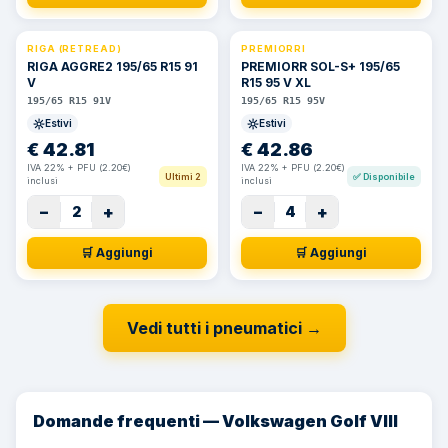
RIGA (RETREAD)
PREMIORRI
RIGA AGGRE2 195/65 R15 91
PREMIORR SOL-S+ 195/65
V
R15 95 V XL
195/65 R15 91V
195/65 R15 95V
Estivi
Estivi
€
42.81
€
42.86
IVA 22% + PFU (2.20€)
IVA 22% + PFU (2.20€)
Ultimi 2
✅
Disponibile
inclusi
inclusi
−
+
−
+
2
4
🛒 Aggiungi
🛒 Aggiungi
Vedi tutti i pneumatici
→
Domande frequenti — Volkswagen Golf VIII