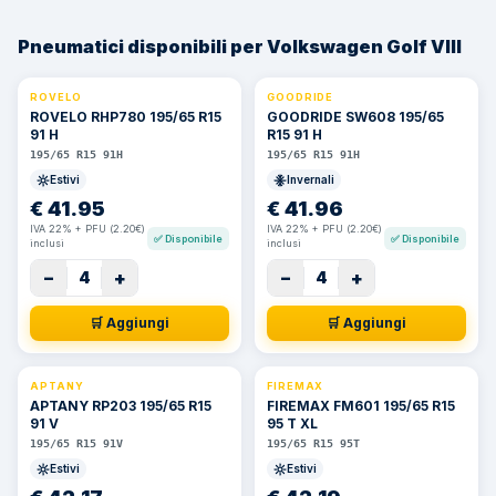
Pneumatici disponibili per Volkswagen Golf VIII
ROVELO
GOODRIDE
ROVELO RHP780 195/65 R15
GOODRIDE SW608 195/65
91 H
R15 91 H
195/65 R15 91H
195/65 R15 91H
Estivi
Invernali
€
41.95
€
41.96
IVA 22% + PFU (2.20€)
IVA 22% + PFU (2.20€)
✅
Disponibile
✅
Disponibile
inclusi
inclusi
−
+
−
+
4
4
🛒 Aggiungi
🛒 Aggiungi
APTANY
FIREMAX
APTANY RP203 195/65 R15
FIREMAX FM601 195/65 R15
91 V
95 T XL
195/65 R15 91V
195/65 R15 95T
Estivi
Estivi