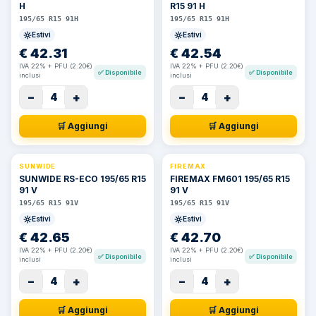
H
R15 91 H
195/65 R15 91H
195/65 R15 91H
Estivi
Estivi
€
42.31
€
42.54
IVA 22% + PFU (2.20€)
IVA 22% + PFU (2.20€)
✅
Disponibile
✅
Disponibile
inclusi
inclusi
−
+
−
+
4
4
🛒 Aggiungi
🛒 Aggiungi
SUNWIDE
FIREMAX
SUNWIDE RS-ECO 195/65 R15
FIREMAX FM601 195/65 R15
91 V
91 V
195/65 R15 91V
195/65 R15 91V
Estivi
Estivi
€
42.65
€
42.70
IVA 22% + PFU (2.20€)
IVA 22% + PFU (2.20€)
✅
Disponibile
✅
Disponibile
inclusi
inclusi
−
+
−
+
4
4
🛒 Aggiungi
🛒 Aggiungi