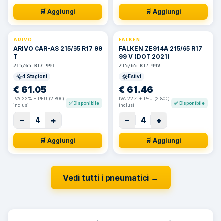
🛒 Aggiungi
🛒 Aggiungi
ARIVO
FALKEN
ARIVO CAR-AS 215/65 R17 99
FALKEN ZE914A 215/65 R17
T
99 V (DOT 2021)
215/65 R17 99T
215/65 R17 99V
4 Stagioni
Estivi
€
61.05
€
61.46
IVA 22% + PFU (2.80€)
IVA 22% + PFU (2.80€)
✅
Disponibile
✅
Disponibile
inclusi
inclusi
−
+
−
+
4
4
🛒 Aggiungi
🛒 Aggiungi
Vedi tutti i pneumatici
→