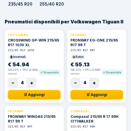
235/45 R20
255/40 R20
Pneumatici disponibili per Volkswagen Tiguan II
CROSSWIND
FRONWAY
CROSSWIND GP-WIN 215/65
FRONWAY EG-ONE 215/65
R17 103V XL
R17 99 T
215/65 R17 103V
215/65 R17 99T
Invernali
Estivi
€
54.94
€
55.13
IVA 22% + PFU (2.80€)
IVA 22% + PFU (2.80€)
✅
Disponibile
✅
Disponibile
inclusi
inclusi
−
+
−
+
4
4
🛒 Aggiungi
🛒 Aggiungi
FRONWAY
COMPASAL
⚡ 24h
FRONWAY WINGAS 215/65
Compasal 215/65 R 17 99H
R17 99 T
CITIWALKER
215/65 R17 99T
215/65 R17 99H