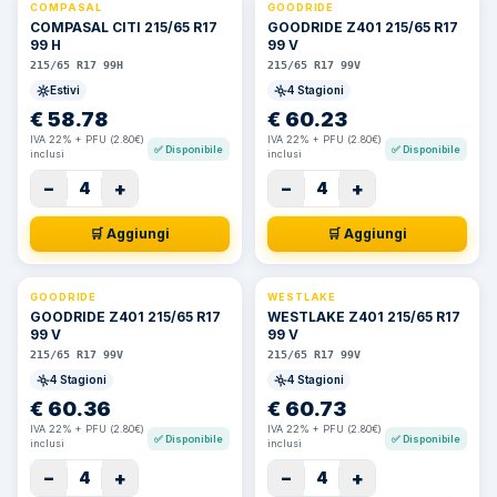
COMPASAL
GOODRIDE
COMPASAL CITI 215/65 R17
GOODRIDE Z401 215/65 R17
99 H
99 V
215/65 R17 99H
215/65 R17 99V
Estivi
4 Stagioni
€
58.78
€
60.23
IVA 22% + PFU (2.80€)
IVA 22% + PFU (2.80€)
✅
Disponibile
✅
Disponibile
inclusi
inclusi
−
+
−
+
4
4
🛒 Aggiungi
🛒 Aggiungi
GOODRIDE
WESTLAKE
GOODRIDE Z401 215/65 R17
WESTLAKE Z401 215/65 R17
99 V
99 V
215/65 R17 99V
215/65 R17 99V
4 Stagioni
4 Stagioni
€
60.36
€
60.73
IVA 22% + PFU (2.80€)
IVA 22% + PFU (2.80€)
✅
Disponibile
✅
Disponibile
inclusi
inclusi
−
+
−
+
4
4