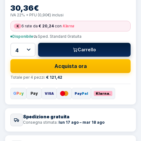
30,36
€
IVA 22% + PFU (0,90€) inclusi
Klarna
6 rate da
€
20,24
con
K
Disponibile
Sped. Standard Gratuita
Carrello
Acquista ora
Totale per 4 pezzi
:
€
121,42
G
P
a
y
Pay
VISA
Pay
Pal
Klarna.
Spedizione gratuita
Consegna stimata
:
lun 17 ago – mar 18 ago