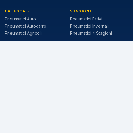
CATEGORIE
STAGIONI
Pneumatici Auto
Pneumatici Estivi
Pneumatici Autocarro
Pneumatici Invernali
Pneumatici Agricoli
Pneumatici 4 Stagioni
MISURE POPOLARI
MARCHE
205/55 R16
Michelin
195/65 R15
Pirelli
225/45 R17
Continental
205/60 R16
Bridgestone
215/55 R17
Goodyear
185/65 R15
Nokian
225/40 R18
Hankook
235/45 R18
Falken
©
2026
Spiezia Tyres S.p.A. (PrezzoGomme) · P.IVA IT07737141213 ·
Via Variante 7 Bis, 301 · Nola (NA) ·
Tutti i diritti riservati